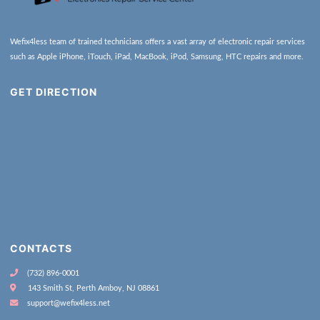
Wefix4less team of trained technicians offers a vast array of electronic repair services
such as Apple iPhone, iTouch, iPad, MacBook, iPod, Samsung, HTC repairs and more.
GET DIRECTION
CONTACTS
(732) 896-0001
143 Smith St, Perth Amboy, NJ 08861
support@wefix4less.net